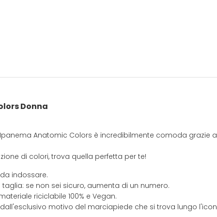
lors Donna
ta Ipanema Anatomic Colors è incredibilmente comoda grazie al
ione di colori, trova quella perfetta per te!
 da indossare.
 taglia: se non sei sicuro, aumenta di un numero.
materiale riciclabile 100% e Vegan.
 dall'esclusivo motivo del marciapiede che si trova lungo l'ic