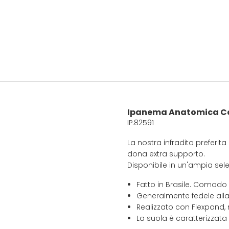
Ipanema Anatomica Co
IP.82591
La nostra infradito preferi
dona extra supporto.
Disponibile in un'ampia selez
Fatto in Brasile. Comodo
Generalmente fedele alla
Realizzato con Flexpand, 
La suola è caratterizzata