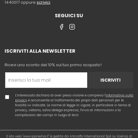
1440017 oppure
scrivici
.
SEGUICI SU
ISCRIVITI ALLA NEWSLETTER
Ricevi uno sconto del 10% sul tuo primo acquisto!
ISCRIVITI
L'interessato dichiara di aver preso visione e compreso l'
informativa sulla
privacy
e acconsente al trattamento dei propri dati personali per le
finalità ivi indicate. Le norme di legge in vigore, in particolare in tema di
privacy, vietano, salvo delega espressa, l'invio di informazioni o la
compilazioni dei campi in luogo di terzi
Il sito web "www.ipanema.it" è gestito da Artcrafts International SpA su licenza di