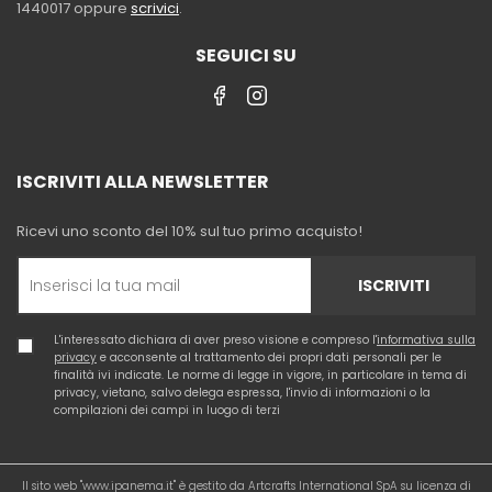
1440017 oppure
scrivici
.
SEGUICI SU
ISCRIVITI ALLA NEWSLETTER
Ricevi uno sconto del 10% sul tuo primo acquisto!
ISCRIVITI
L'interessato dichiara di aver preso visione e compreso l'
informativa sulla
privacy
e acconsente al trattamento dei propri dati personali per le
finalità ivi indicate. Le norme di legge in vigore, in particolare in tema di
privacy, vietano, salvo delega espressa, l'invio di informazioni o la
compilazioni dei campi in luogo di terzi
Il sito web "www.ipanema.it" è gestito da Artcrafts International SpA su licenza di